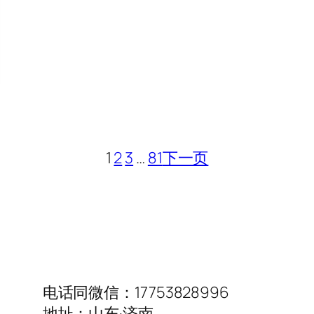
1
2
3
…
81
下一页
电话同微信：17753828996
地址：山东·济南