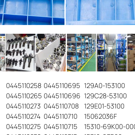
0445110258
0445110695
129A0-153100
0445110265
0445110696
129C28-53100
0445110273
0445110708
129E01-53100
0445110274
0445110710
15062036F
0445110275
0445110715
15310-69K00-00