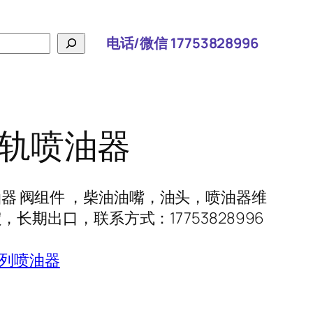
电话/微信 17753828996
 共轨喷油器
轨喷油器 阀组件 ，柴油油嘴，油头，喷油器维
长期出口，联系方式：17753828996
系列喷油器