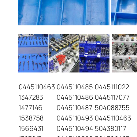
0445110463
0445110485
0445111022
1347283
0445110486
0445117077
1477146
0445110487
504088755
1538758
0445110493
0445110463
1566431
0445110494
504380117