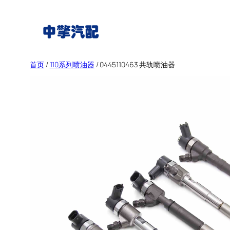
跳
至
内
容
首页
/
110系列喷油器
/ 0445110463 共轨喷油器