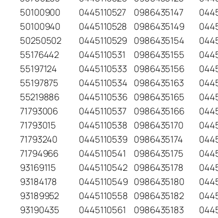
50100900
0445110527
0986435147
0445
50100940
0445110528
0986435149
0445
50250502
0445110529
0986435154
0445
55176442
0445110531
0986435155
044
55197124
0445110533
0986435156
044
55197875
0445110534
0986435163
0445
55219886
0445110536
0986435165
044
71793006
0445110537
0986435166
044
71793015
0445110538
0986435170
044
71793240
0445110539
0986435174
044
71794966
0445110541
0986435175
044
93169115
0445110542
0986435178
044
93184178
0445110549
0986435180
0445
93189952
0445110558
0986435182
044
93190435
0445110561
0986435183
044