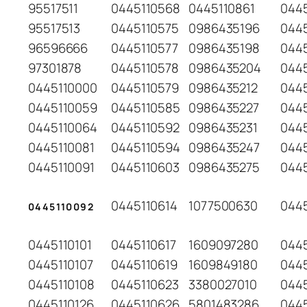
95517511
0445110568
0445110861
044
95517513
0445110575
0986435196
0445
96596666
0445110577
0986435198
044
97301878
0445110578
0986435204
044
0445110000
0445110579
0986435212
044
0445110059
0445110585
0986435227
044
0445110064
0445110592
0986435231
044
0445110081
0445110594
0986435247
044
0445110091
0445110603
0986435275
044
0445110614
1077500630
044
0445110092
0445110101
0445110617
1609097280
044
0445110107
0445110619
1609849180
0445
0445110108
0445110623
3380027010
0445
0445110126
0445110626
5801483286
0445