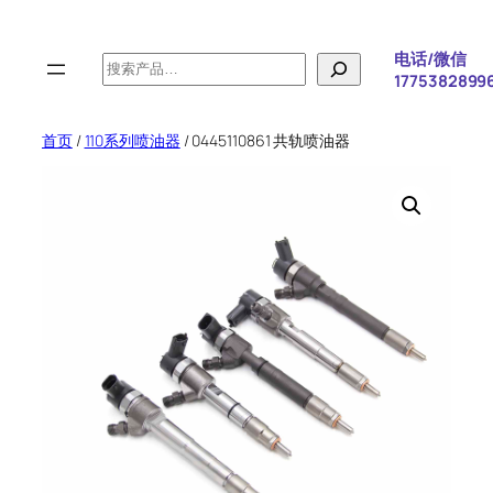
跳
至
电话/微信
搜
内
1775382899
索
容
首页
/
110系列喷油器
/ 0445110861 共轨喷油器