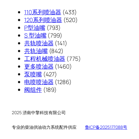
433
110系列喷油器
433
个
520
120系列喷油器
520
793
产
个
P型油嘴
793
个
799
品
产
S 型油嘴
799
产
个
141
品
共轨喷油器
141
品
产
842
个
共轨油嘴
842
品
个
产
775
工程机械喷油器
775
产
品
1460
个
更多喷油器
1460
427
品
个
产
泵喷嘴
427
个
1286
产
品
电喷喷油器
1286
189
产
个
品
阀组件
189
个
品
产
产
品
品
2025 济南中擎科技有限公司
专业的柴油供油动力系统配件供应
鲁ICP备2025177088号