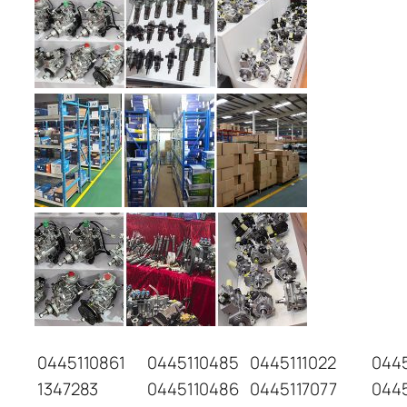
0445110861
0445110485
0445111022
044
1347283
0445110486
0445117077
044