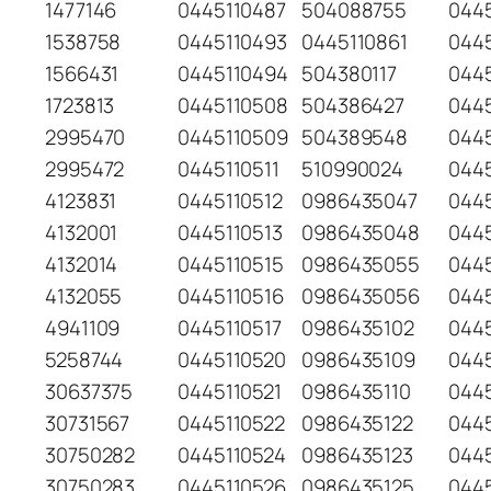
1477146
0445110487
504088755
0445
1538758
0445110493
0445110861
0445
1566431
0445110494
504380117
044
1723813
0445110508
504386427
044
2995470
0445110509
504389548
044
2995472
0445110511
510990024
044
4123831
0445110512
0986435047
044
4132001
0445110513
0986435048
0445
4132014
0445110515
0986435055
044
4132055
0445110516
0986435056
044
4941109
0445110517
0986435102
0445
5258744
0445110520
0986435109
044
30637375
0445110521
0986435110
044
30731567
0445110522
0986435122
0445
30750282
0445110524
0986435123
0445
30750283
0445110526
0986435125
0445