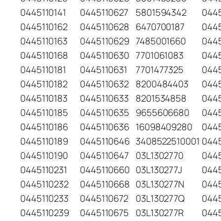
0445110141
0445110627
5801594342
0445
0445110162
0445110628
6470700187
0445
0445110163
0445110629
7485001660
044
0445110168
0445110630
7701061083
044
0445110181
0445110631
7701477325
044
0445110182
0445110632
8200484403
044
0445110183
0445110633
8201534858
044
0445110185
0445110635
9655606680
044
0445110186
0445110636
16098409280
044
0445110189
0445110646
3408522510001
044
0445110190
0445110647
03L1302770
044
0445110231
0445110660
03L130277J
044
0445110232
0445110668
03L130277N
044
0445110233
0445110672
03L130277Q
044
0445110239
0445110675
03L130277R
044