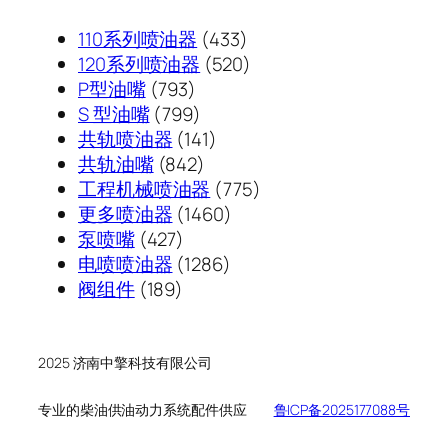
433
110系列喷油器
433
个
520
120系列喷油器
520
793
产
个
P型油嘴
793
个
799
品
产
S 型油嘴
799
产
个
141
品
共轨喷油器
141
品
产
842
个
共轨油嘴
842
品
个
产
775
工程机械喷油器
775
产
品
1460
个
更多喷油器
1460
427
品
个
产
泵喷嘴
427
个
1286
产
品
电喷喷油器
1286
189
产
个
品
阀组件
189
个
品
产
产
品
品
2025 济南中擎科技有限公司
专业的柴油供油动力系统配件供应
鲁ICP备2025177088号