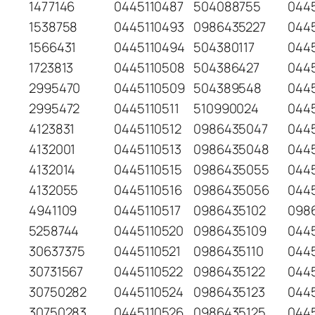
1477146
0445110487
504088755
0445
1538758
0445110493
0986435227
0445
1566431
0445110494
504380117
044
1723813
0445110508
504386427
044
2995470
0445110509
504389548
044
2995472
0445110511
510990024
044
4123831
0445110512
0986435047
044
4132001
0445110513
0986435048
0445
4132014
0445110515
0986435055
044
4132055
0445110516
0986435056
044
4941109
0445110517
0986435102
098
5258744
0445110520
0986435109
044
30637375
0445110521
0986435110
044
30731567
0445110522
0986435122
0445
30750282
0445110524
0986435123
0445
30750283
0445110526
0986435125
0445