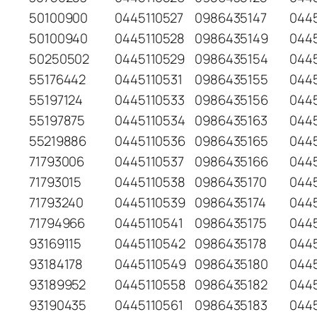
50100900
0445110527
0986435147
0445
50100940
0445110528
0986435149
0445
50250502
0445110529
0986435154
0445
55176442
0445110531
0986435155
044
55197124
0445110533
0986435156
044
55197875
0445110534
0986435163
0445
55219886
0445110536
0986435165
044
71793006
0445110537
0986435166
044
71793015
0445110538
0986435170
044
71793240
0445110539
0986435174
044
71794966
0445110541
0986435175
044
93169115
0445110542
0986435178
044
93184178
0445110549
0986435180
0445
93189952
0445110558
0986435182
044
93190435
0445110561
0986435183
044