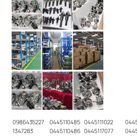
0986435227
0445110485
0445111022
044
1347283
0445110486
0445117077
044