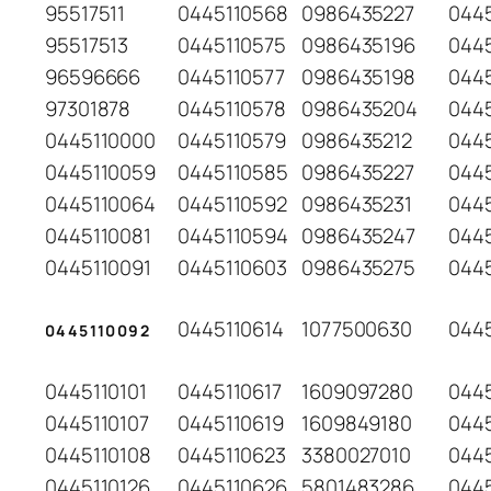
95517511
0445110568
0986435227
044
95517513
0445110575
0986435196
0445
96596666
0445110577
0986435198
044
97301878
0445110578
0986435204
044
0445110000
0445110579
0986435212
044
0445110059
0445110585
0986435227
044
0445110064
0445110592
0986435231
044
0445110081
0445110594
0986435247
044
0445110091
0445110603
0986435275
044
0445110614
1077500630
044
0445110092
0445110101
0445110617
1609097280
044
0445110107
0445110619
1609849180
0445
0445110108
0445110623
3380027010
0445
0445110126
0445110626
5801483286
0445