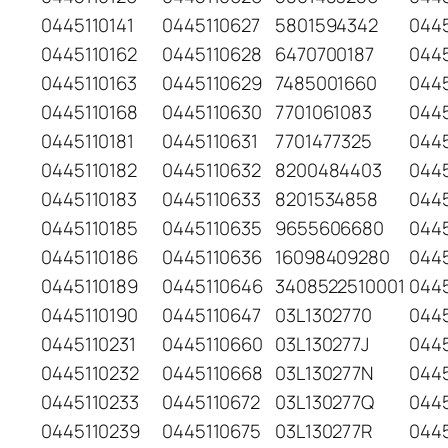
0445110141
0445110627
5801594342
0445
0445110162
0445110628
6470700187
0445
0445110163
0445110629
7485001660
044
0445110168
0445110630
7701061083
044
0445110181
0445110631
7701477325
044
0445110182
0445110632
8200484403
044
0445110183
0445110633
8201534858
044
0445110185
0445110635
9655606680
044
0445110186
0445110636
16098409280
044
0445110189
0445110646
3408522510001
044
0445110190
0445110647
03L1302770
044
0445110231
0445110660
03L130277J
044
0445110232
0445110668
03L130277N
044
0445110233
0445110672
03L130277Q
044
0445110239
0445110675
03L130277R
044