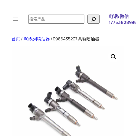
跳
至
电话/微信
搜
内
1775382899
索
容
首页
/
110系列喷油器
/ 0986435227 共轨喷油器