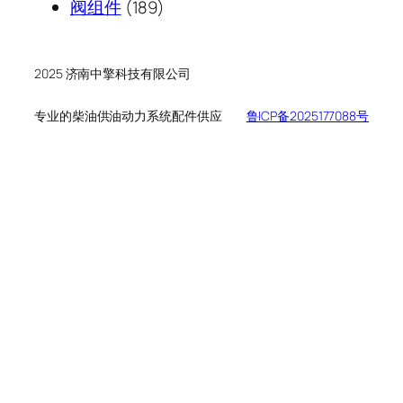
189
产
个
品
阀组件
189
个
品
产
产
品
品
2025 济南中擎科技有限公司
专业的柴油供油动力系统配件供应
鲁ICP备2025177088号