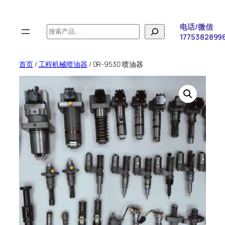
跳
至
电话/微信
搜
内
1775382899
索
容
首页
/
工程机械喷油器
/ 0R-9530 喷油器