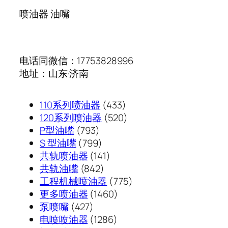
喷油器 油嘴
电话同微信：17753828996
地址：山东·济南
433
110系列喷油器
433
个
520
120系列喷油器
520
793
产
个
P型油嘴
793
个
799
品
产
S 型油嘴
799
产
个
141
品
共轨喷油器
141
品
产
842
个
共轨油嘴
842
品
个
产
775
工程机械喷油器
775
产
品
1460
个
更多喷油器
1460
427
品
个
产
泵喷嘴
427
个
1286
产
品
电喷喷油器
1286