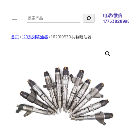
跳
至
电话/微信
搜
内
1775382899
索
容
首页
/
120系列喷油器
/ 1112010630 共轨喷油器