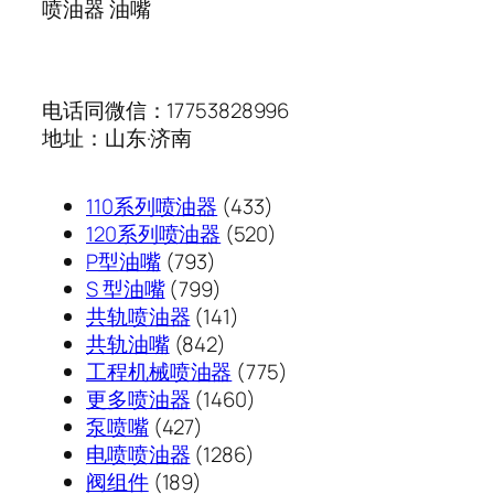
喷油器 油嘴
电话同微信：17753828996
地址：山东·济南
433
110系列喷油器
433
个
520
120系列喷油器
520
793
产
个
P型油嘴
793
个
799
品
产
S 型油嘴
799
产
个
141
品
共轨喷油器
141
品
产
842
个
共轨油嘴
842
品
个
产
775
工程机械喷油器
775
产
品
1460
个
更多喷油器
1460
427
品
个
产
泵喷嘴
427
个
1286
产
品
电喷喷油器
1286
189
产
个
品
阀组件
189