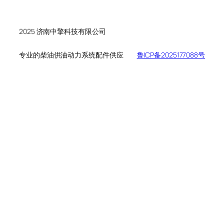
个
品
产
产
品
品
2025 济南中擎科技有限公司
专业的柴油供油动力系统配件供应
鲁ICP备2025177088号