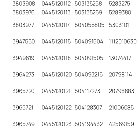
3803908
0445120112
503135258
5283275
3803976
0445120113
503135269
5289380
3803977
0445120114
504055805
5303101
3947550
0445120115
504091504
1112010630
3949619
0445120118
504091505
13074417
3964273
0445120120
504093216
20798114
3965720
0445120121
504117273
20798683
3965721
0445120122
504128307
21006085
3965749
0445120123
504194432
42569159