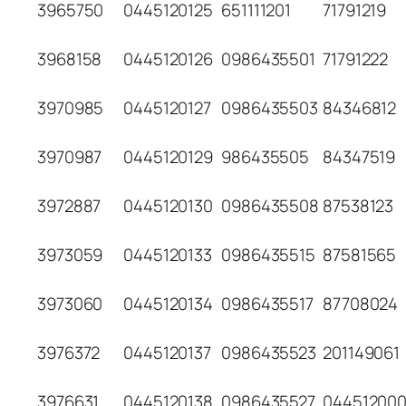
3965750
0445120125
651111201
71791219
3968158
0445120126
0986435501
71791222
3970985
0445120127
0986435503
84346812
3970987
0445120129
986435505
84347519
3972887
0445120130
0986435508
87538123
3973059
0445120133
0986435515
87581565
3973060
0445120134
0986435517
87708024
3976372
0445120137
0986435523
201149061
3976631
0445120138
0986435527
04451200