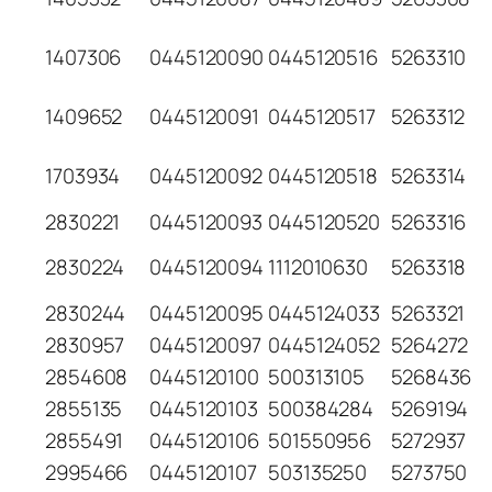
1407306
0445120090
0445120516
5263310
1409652
0445120091
0445120517
5263312
1703934
0445120092
0445120518
5263314
2830221
0445120093
0445120520
5263316
2830224
0445120094
1112010630
5263318
2830244
0445120095
0445124033
5263321
2830957
0445120097
0445124052
5264272
2854608
0445120100
500313105
5268436
2855135
0445120103
500384284
5269194
2855491
0445120106
501550956
5272937
2995466
0445120107
503135250
5273750