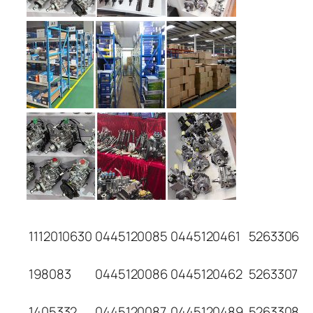
1112010630
0445120085
0445120461
5263306
198083
0445120086
0445120462
5263307
1405332
0445120087
0445120489
5263308