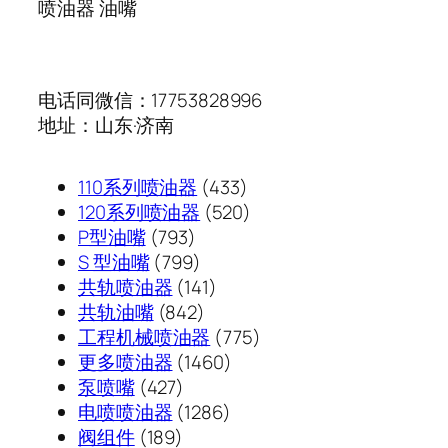
喷油器 油嘴
电话同微信：17753828996
地址：山东·济南
433
110系列喷油器
433
个
520
120系列喷油器
520
793
产
个
P型油嘴
793
个
799
品
产
S 型油嘴
799
产
个
141
品
共轨喷油器
141
品
产
842
个
共轨油嘴
842
品
个
产
775
工程机械喷油器
775
产
品
1460
个
更多喷油器
1460
427
品
个
产
泵喷嘴
427
个
1286
产
品
电喷喷油器
1286
189
产
个
品
阀组件
189