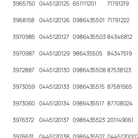
3965750
0445120125
651111201
71791219
3968158
0445120126
0986435501
71791222
3970985
0445120127
0986435503
84346812
3970987
0445120129
986435505
84347519
3972887
0445120130
0986435508
87538123
3973059
0445120133
0986435515
87581565
3973060
0445120134
0986435517
87708024
3976372
0445120137
0986435523
201149061
3976631
0445120138
0986435527
044512000