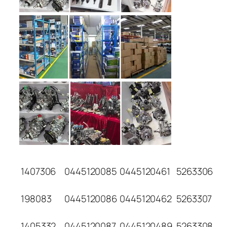
1407306
0445120085
0445120461
5263306
198083
0445120086
0445120462
5263307
1405332
0445120087
0445120489
5263308