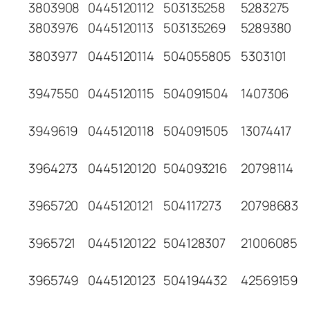
3803908
0445120112
503135258
5283275
3803976
0445120113
503135269
5289380
3803977
0445120114
504055805
5303101
3947550
0445120115
504091504
1407306
3949619
0445120118
504091505
13074417
3964273
0445120120
504093216
20798114
3965720
0445120121
504117273
20798683
3965721
0445120122
504128307
21006085
3965749
0445120123
504194432
42569159