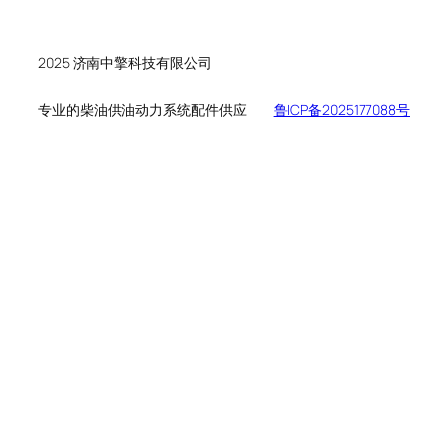
个
品
产
产
品
品
2025 济南中擎科技有限公司
专业的柴油供油动力系统配件供应
鲁ICP备2025177088号