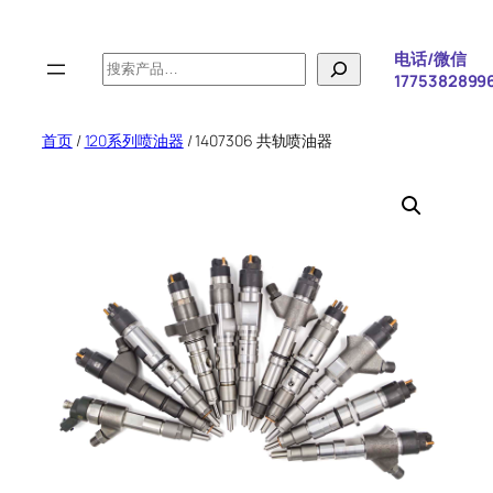
跳
至
电话/微信
搜
内
1775382899
索
容
首页
/
120系列喷油器
/ 1407306 共轨喷油器