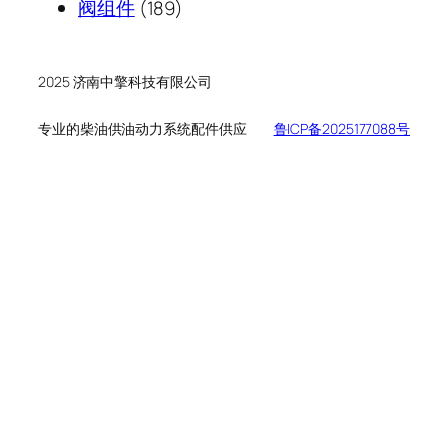
189
产
个
品
阀组件
189
个
品
产
产
品
品
2025 济南中擎科技有限公司
专业的柴油供油动力系统配件供应
鲁ICP备2025177088号