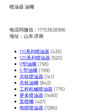
喷油器 油嘴
电话同微信：17753828996
地址：山东·济南
433
110系列喷油器
433
个
520
120系列喷油器
520
793
产
个
P型油嘴
793
个
799
品
产
S 型油嘴
799
产
个
141
品
共轨喷油器
141
品
产
842
个
共轨油嘴
842
品
个
产
775
工程机械喷油器
775
产
品
1460
个
更多喷油器
1460
427
品
个
产
泵喷嘴
427
个
1286
产
品
电喷喷油器
1286