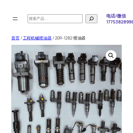
跳
至
电话/微信
搜
内
1775382899
索
容
首页
/
工程机械喷油器
/ 20R-1282 喷油器