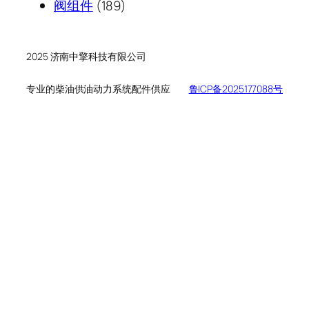
189
产
个
品
阀组件
189
个
品
产
产
品
品
2025 济南中擎科技有限公司
专业的柴油供油动力系统配件供应
鲁ICP备2025177088号