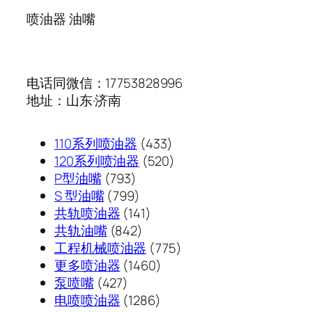
喷油器 油嘴
电话同微信：17753828996
地址：山东·济南
433
110系列喷油器
433
个
520
120系列喷油器
520
793
产
个
P型油嘴
793
个
799
品
产
S 型油嘴
799
产
个
141
品
共轨喷油器
141
品
产
842
个
共轨油嘴
842
品
个
产
775
工程机械喷油器
775
产
品
1460
个
更多喷油器
1460
427
品
个
产
泵喷嘴
427
个
1286
产
品
电喷喷油器
1286