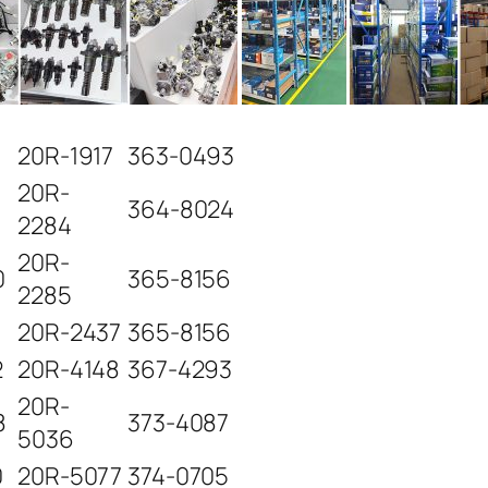
20R-1917
363-0493
20R-
364-8024
2284
20R-
0
365-8156
2285
20R-2437
365-8156
2
20R-4148
367-4293
20R-
8
373-4087
5036
0
20R-5077
374-0705