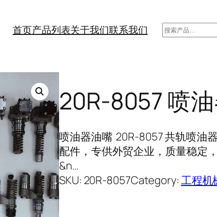
搜
首页
产品列表
关于我们
联系我们
索
20R-8057 喷
喷油器油嘴 20R-8057 共轨
配件，专供外贸企业，质量稳定，长
&n…
SKU:
20R-8057
Category:
工程机