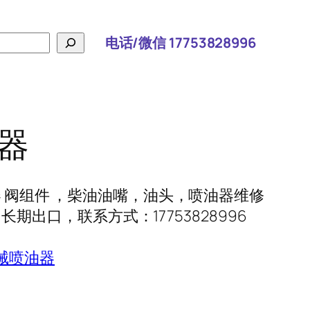
电话/微信 17753828996
油器
喷油器 阀组件 ，柴油油嘴，油头，喷油器维修
期出口，联系方式：17753828996
械喷油器