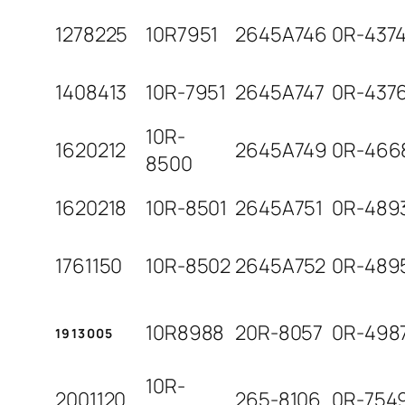
1278225
10R7951
2645A746
0R-437
1408413
10R-7951
2645A747
0R-437
10R-
1620212
2645A749
0R-466
8500
1620218
10R-8501
2645A751
0R-489
1761150
10R-8502
2645A752
0R-489
10R8988
20R-8057
0R-498
1913005
10R-
2001120
265-8106
0R-754