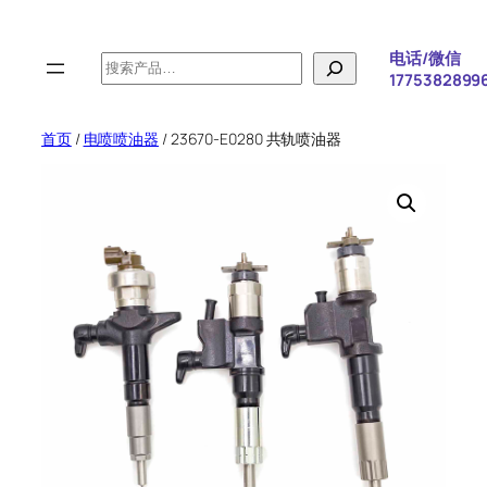
跳
至
电话/微信
搜
内
1775382899
索
容
首页
/
电喷喷油器
/ 23670-E0280 共轨喷油器