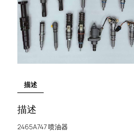
描述
描述
2465A747 喷油器