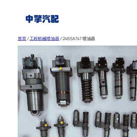
跳
至
内
容
首页
/
工程机械喷油器
/ 2465A747 喷油器