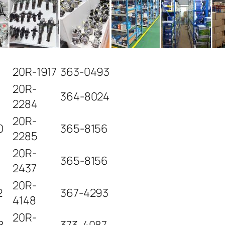
20R-1917
363-0493
20R-
364-8024
2284
20R-
0
365-8156
2285
20R-
1
365-8156
2437
20R-
2
367-4293
4148
20R-