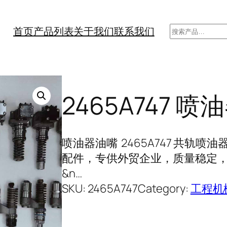
搜
首页
产品列表
关于我们
联系我们
索
2465A747 喷
喷油器油嘴 2465A747 共轨
配件，专供外贸企业，质量稳定，长
&n…
SKU:
2465A747
Category:
工程机