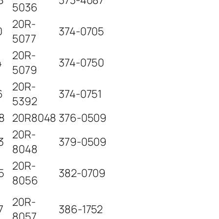
8
373-4087
5036
20R-
0
374-0705
5077
20R-
4
374-0750
5079
20R-
6
374-0751
5392
8
20R8048
376-0509
20R-
3
379-0509
8048
20R-
5
382-0709
8056
20R-
7
386-1752
8057