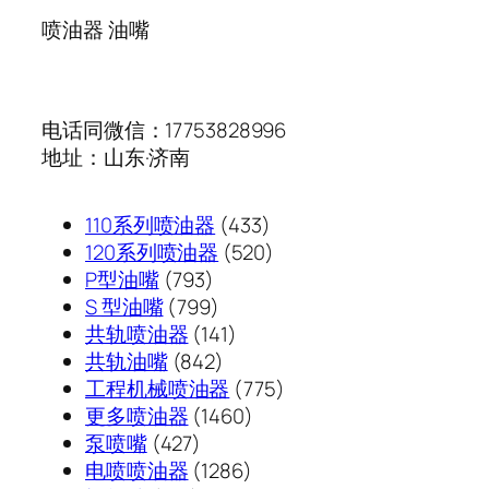
喷油器 油嘴
电话同微信：17753828996
地址：山东·济南
433
110系列喷油器
433
个
520
120系列喷油器
520
793
产
个
P型油嘴
793
个
799
品
产
S 型油嘴
799
产
个
141
品
共轨喷油器
141
品
产
842
个
共轨油嘴
842
品
个
产
775
工程机械喷油器
775
产
品
1460
个
更多喷油器
1460
427
品
个
产
泵喷嘴
427
个
1286
产
品
电喷喷油器
1286