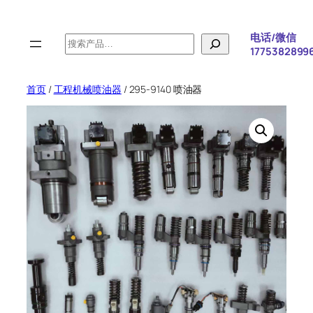
跳
至
电话/微信
搜
内
1775382899
索
容
首页
/
工程机械喷油器
/ 295-9140 喷油器