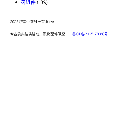
189
产
个
品
阀组件
189
个
品
产
产
品
品
2025 济南中擎科技有限公司
专业的柴油供油动力系统配件供应
鲁ICP备2025177088号