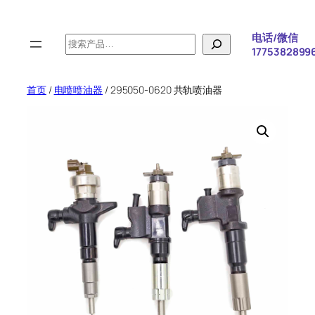
跳
至
电话/微信
搜
内
1775382899
索
容
首页
/
电喷喷油器
/ 295050-0620 共轨喷油器