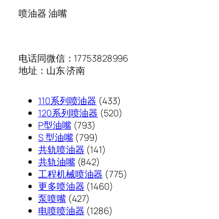
喷油器 油嘴
电话同微信：17753828996
地址：山东·济南
433
110系列喷油器
433
个
520
120系列喷油器
520
793
产
个
P型油嘴
793
个
799
品
产
S 型油嘴
799
产
个
141
品
共轨喷油器
141
品
产
842
个
共轨油嘴
842
品
个
产
775
工程机械喷油器
775
产
品
1460
个
更多喷油器
1460
427
品
个
产
泵喷嘴
427
个
1286
产
品
电喷喷油器
1286