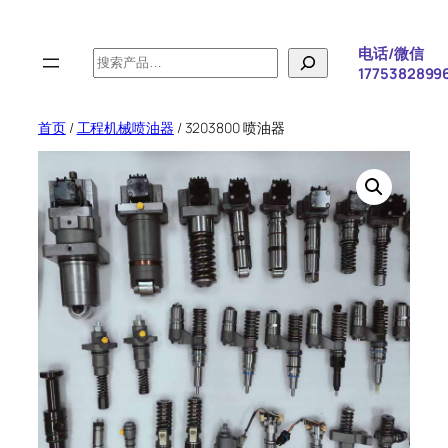
跳
至
电话/微信
搜
内
1775382899
索
容
首页
/
工程机械喷油器
/ 3203800 喷油器