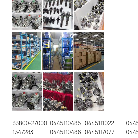
33800-27000
0445110485
0445111022
044
1347283
0445110486
0445117077
044