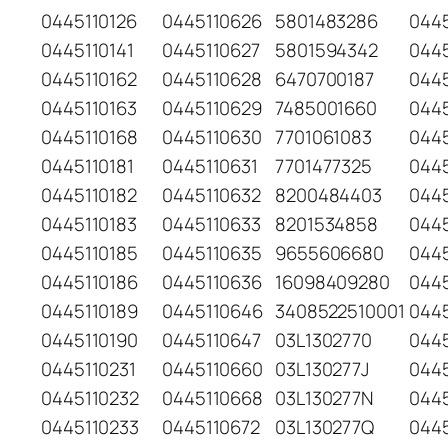
0445110126
0445110626
5801483286
0445
0445110141
0445110627
5801594342
0445
0445110162
0445110628
6470700187
0445
0445110163
0445110629
7485001660
044
0445110168
0445110630
7701061083
044
0445110181
0445110631
7701477325
044
0445110182
0445110632
8200484403
044
0445110183
0445110633
8201534858
044
0445110185
0445110635
9655606680
044
0445110186
0445110636
16098409280
044
0445110189
0445110646
3408522510001
044
0445110190
0445110647
03L1302770
044
0445110231
0445110660
03L130277J
044
0445110232
0445110668
03L130277N
044
0445110233
0445110672
03L130277Q
044