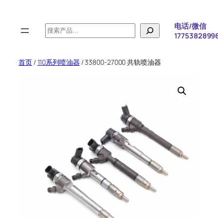
跳
至
电话/微信
搜
内
1775382899
索
容
首页
/
110系列喷油器
/ 33800-27000 共轨喷油器