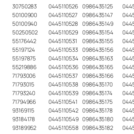
30750283
0445110526
0986435125
0445
50100900
0445110527
0986435147
0445
50100940
0445110528
0986435149
0445
50250502
0445110529
0986435154
0445
55176442
0445110531
0986435155
044
55197124
0445110533
0986435156
044
55197875
0445110534
0986435163
0445
55219886
0445110536
0986435165
044
71793006
0445110537
0986435166
044
71793015
0445110538
0986435170
044
71793240
0445110539
0986435174
044
71794966
0445110541
0986435175
044
93169115
0445110542
0986435178
044
93184178
0445110549
0986435180
0445
93189952
0445110558
0986435182
044