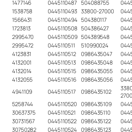
1477146
0445110487
504088755
0445
1538758
0445110493
33800-27000
0445
1566431
0445110494
504380117
044
1723813
0445110508
504386427
044
2995470
0445110509
504389548
044
2995472
0445110511
510990024
044
4123831
0445110512
0986435047
044
4132001
0445110513
0986435048
0445
4132014
0445110515
0986435055
044
4132055
0445110516
0986435056
044
338
4941109
0445110517
0986435102
270
5258744
0445110520
0986435109
044
30637375
0445110521
0986435110
044
30731567
0445110522
0986435122
0445
30750282
0445110524
0986435123
0445