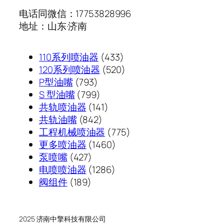
电话同微信：17753828996
地址：山东·济南
433
110系列喷油器
433
个
520
120系列喷油器
520
793
产
个
P型油嘴
793
个
799
品
产
S 型油嘴
799
产
个
141
品
共轨喷油器
141
品
产
842
个
共轨油嘴
842
品
个
产
775
工程机械喷油器
775
产
品
1460
个
更多喷油器
1460
427
品
个
产
泵喷嘴
427
个
1286
产
品
电喷喷油器
1286
189
产
个
品
阀组件
189
个
品
产
产
品
品
2025 济南中擎科技有限公司