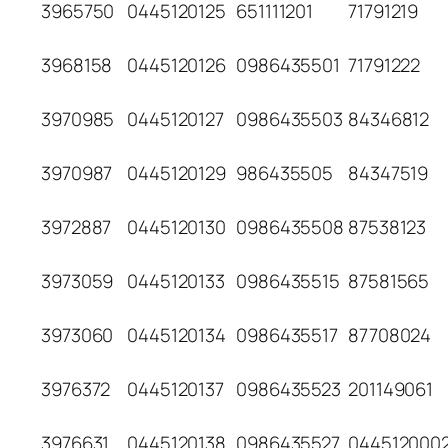
3965750
0445120125
651111201
71791219
3968158
0445120126
0986435501
71791222
3970985
0445120127
0986435503
84346812
3970987
0445120129
986435505
84347519
3972887
0445120130
0986435508
87538123
3973059
0445120133
0986435515
87581565
3973060
0445120134
0986435517
87708024
3976372
0445120137
0986435523
201149061
3976631
0445120138
0986435527
044512000