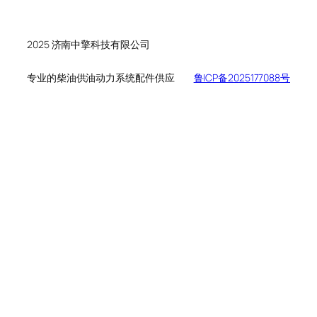
个
品
产
产
品
品
2025 济南中擎科技有限公司
专业的柴油供油动力系统配件供应
鲁ICP备2025177088号