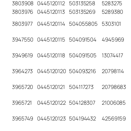
3803908
0445120112
503135258
5283275
3803976
0445120113
503135269
5289380
3803977
0445120114
504055805
5303101
3947550
0445120115
504091504
4945969
3949619
0445120118
504091505
13074417
3964273
0445120120
504093216
20798114
3965720
0445120121
504117273
20798683
3965721
0445120122
504128307
21006085
3965749
0445120123
504194432
42569159