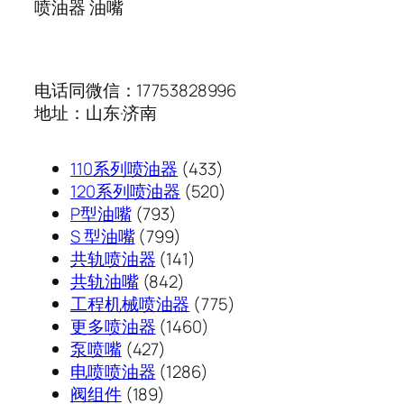
喷油器 油嘴
电话同微信：17753828996
地址：山东·济南
433
110系列喷油器
433
个
520
120系列喷油器
520
793
产
个
P型油嘴
793
个
799
品
产
S 型油嘴
799
产
个
141
品
共轨喷油器
141
品
产
842
个
共轨油嘴
842
品
个
产
775
工程机械喷油器
775
产
品
1460
个
更多喷油器
1460
427
品
个
产
泵喷嘴
427
个
1286
产
品
电喷喷油器
1286
189
产
个
品
阀组件
189