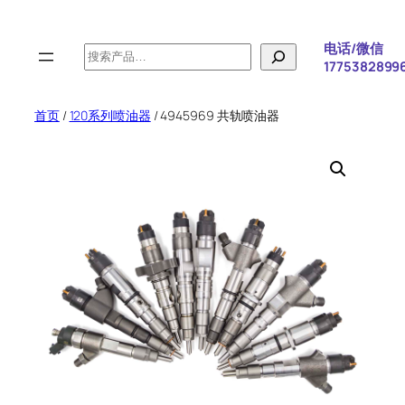
跳
至
电话/微信
搜
内
1775382899
索
容
首页
/
120系列喷油器
/ 4945969 共轨喷油器