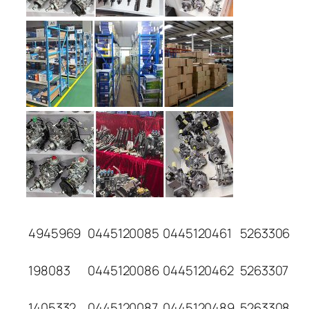
4945969
0445120085
0445120461
5263306
198083
0445120086
0445120462
5263307
1405332
0445120087
0445120489
5263308