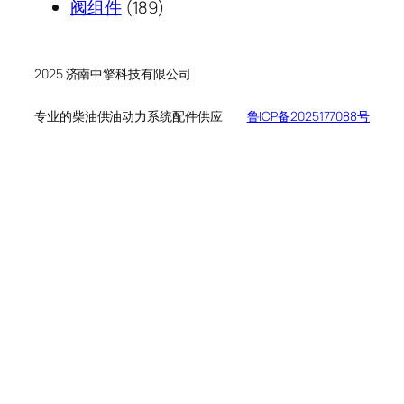
189
产
个
品
阀组件
189
个
品
产
产
品
品
2025 济南中擎科技有限公司
专业的柴油供油动力系统配件供应
鲁ICP备2025177088号