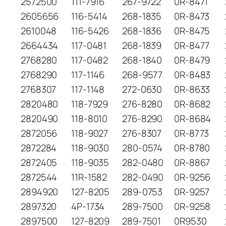
2572500
111-7916
267-9722
0R-8471
2605656
116-5414
268-1835
0R-8473
2610048
116-5426
268-1836
0R-8475
2664434
117-0481
268-1839
0R-8477
2768280
117-0482
268-1840
0R-8479
2768290
117-1146
268-9577
0R-8483
2768307
117-1148
272-0630
0R-8633
2820480
118-7929
276-8280
0R-8682
2820490
118-8010
276-8290
0R-8684
2872056
118-9027
276-8307
0R-8773
2872284
118-9030
280-0574
0R-8780
2872405
118-9035
282-0480
0R-8867
2872544
11R-1582
282-0490
0R-9256
2894920
127-8205
289-0753
0R-9257
2897320
4P-1734
289-7500
0R-9258
2897500
127-8209
289-7501
0R9530