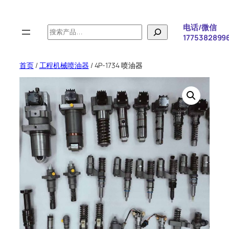
跳
至
电话/微信
搜
内
1775382899
索
容
首页
/
工程机械喷油器
/ 4P-1734 喷油器