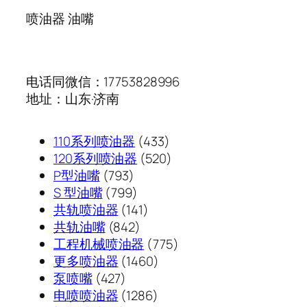
喷油器 油嘴
电话同微信：17753828996
地址：山东·济南
433
110系列喷油器
433
个
520
120系列喷油器
520
793
产
个
P型油嘴
793
个
799
品
产
S 型油嘴
799
产
个
141
品
共轨喷油器
141
品
产
842
个
共轨油嘴
842
品
个
产
775
工程机械喷油器
775
产
品
1460
个
更多喷油器
1460
427
品
个
产
泵喷嘴
427
个
1286
产
品
电喷喷油器
1286