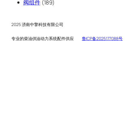
189
产
个
品
阀组件
189
个
品
产
产
品
品
2025 济南中擎科技有限公司
专业的柴油供油动力系统配件供应
鲁ICP备2025177088号