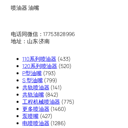
喷油器 油嘴
电话同微信：17753828996
地址：山东·济南
433
110系列喷油器
433
个
520
120系列喷油器
520
793
产
个
P型油嘴
793
个
799
品
产
S 型油嘴
799
产
个
141
品
共轨喷油器
141
品
产
842
个
共轨油嘴
842
品
个
产
775
工程机械喷油器
775
产
品
1460
个
更多喷油器
1460
427
品
个
产
泵喷嘴
427
个
1286
产
品
电喷喷油器
1286