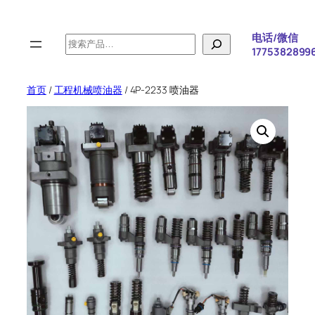
跳
至
电话/微信
搜
内
1775382899
索
容
首页
/
工程机械喷油器
/ 4P-2233 喷油器