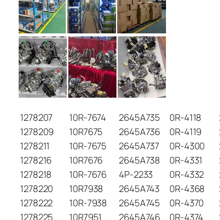
1278207
10R-7674
2645A735
0R-4118
1278209
10R7675
2645A736
0R-4119
1278211
10R-7675
2645A737
0R-4300
1278216
10R7676
2645A738
0R-4331
1278218
10R-7676
4P-2233
0R-4332
1278220
10R7938
2645A743
0R-4368
1278222
10R-7938
2645A745
0R-4370
1278225
10R7951
2645A746
0R-4374