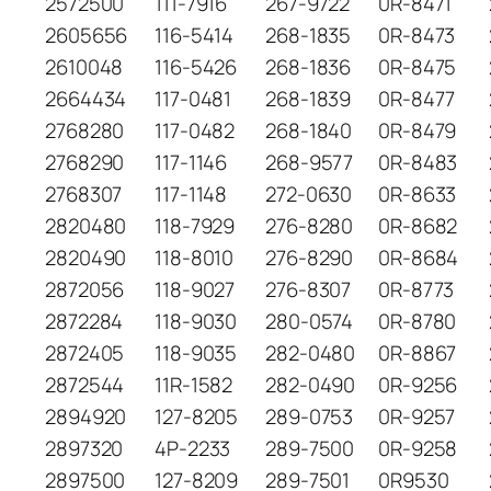
2572500
111-7916
267-9722
0R-8471
2605656
116-5414
268-1835
0R-8473
2610048
116-5426
268-1836
0R-8475
2664434
117-0481
268-1839
0R-8477
2768280
117-0482
268-1840
0R-8479
2768290
117-1146
268-9577
0R-8483
2768307
117-1148
272-0630
0R-8633
2820480
118-7929
276-8280
0R-8682
2820490
118-8010
276-8290
0R-8684
2872056
118-9027
276-8307
0R-8773
2872284
118-9030
280-0574
0R-8780
2872405
118-9035
282-0480
0R-8867
2872544
11R-1582
282-0490
0R-9256
2894920
127-8205
289-0753
0R-9257
2897320
4P-2233
289-7500
0R-9258
2897500
127-8209
289-7501
0R9530