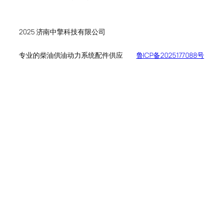
个
品
产
产
品
品
2025 济南中擎科技有限公司
专业的柴油供油动力系统配件供应
鲁ICP备2025177088号