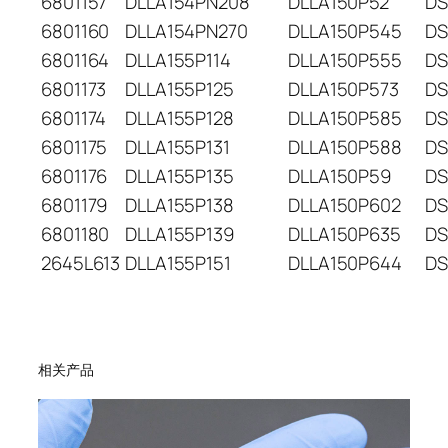
6801157
DLLA154PN208
DLLA150P52
DS
6801160
DLLA154PN270
DLLA150P545
DS
6801164
DLLA155P114
DLLA150P555
DS
6801173
DLLA155P125
DLLA150P573
DS
6801174
DLLA155P128
DLLA150P585
DS
6801175
DLLA155P131
DLLA150P588
DS
6801176
DLLA155P135
DLLA150P59
DS
6801179
DLLA155P138
DLLA150P602
DS
6801180
DLLA155P139
DLLA150P635
DS
2645L613
DLLA155P151
DLLA150P644
DS
相关产品