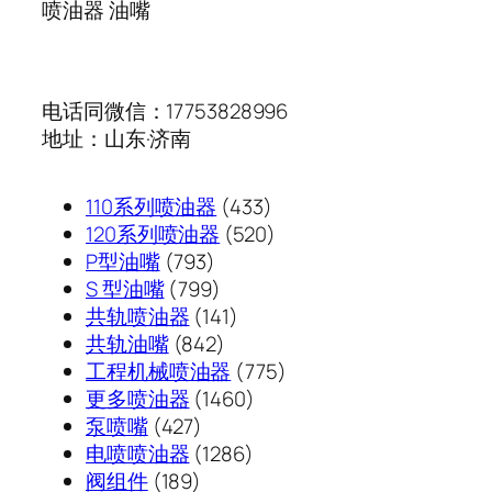
喷油器 油嘴
电话同微信：17753828996
地址：山东·济南
433
110系列喷油器
433
个
520
120系列喷油器
520
793
产
个
P型油嘴
793
个
799
品
产
S 型油嘴
799
产
个
141
品
共轨喷油器
141
品
产
842
个
共轨油嘴
842
品
个
产
775
工程机械喷油器
775
产
品
1460
个
更多喷油器
1460
427
品
个
产
泵喷嘴
427
个
1286
产
品
电喷喷油器
1286
189
产
个
品
阀组件
189