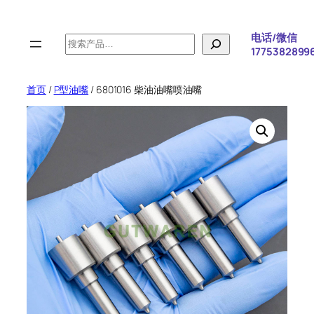
跳
至
电话/微信
搜
内
1775382899
索
容
首页
/
P型油嘴
/ 6801016 柴油油嘴喷油嘴