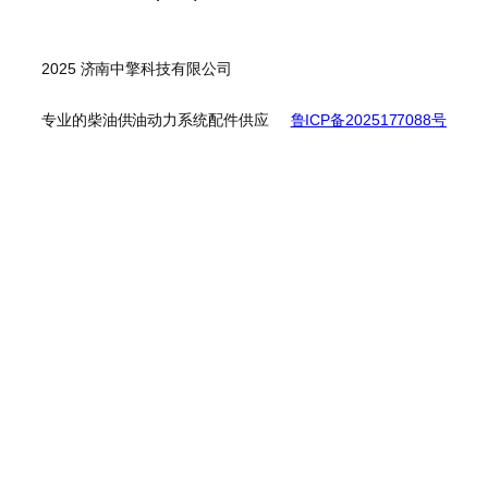
品
个
产
产
品
品
2025 济南中擎科技有限公司
专业的柴油供油动力系统配件供应
鲁ICP备2025177088号