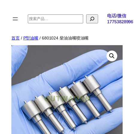
跳
至
电话/微信
搜
内
17753828996
索
容
首页
/
P型油嘴
/ 6801024 柴油油嘴喷油嘴