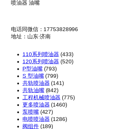
喷油器 油嘴
电话同微信：17753828996
地址：山东·济南
433
110系列喷油器
433
个
520
120系列喷油器
520
793
产
个
P型油嘴
793
个
799
品
产
S 型油嘴
799
产
个
141
品
共轨喷油器
141
品
产
842
个
共轨油嘴
842
品
个
产
775
工程机械喷油器
775
产
品
1460
个
更多喷油器
1460
427
品
个
产
泵喷嘴
427
个
产
1286
品
电喷喷油器
1286
产
189
品
个
阀组件
189