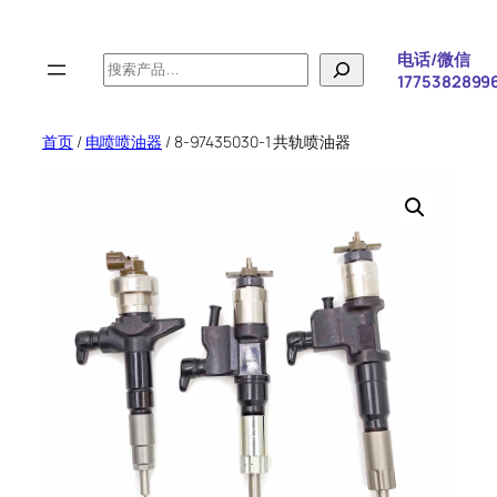
跳
至
电话/微信
搜
内
1775382899
索
容
首页
/
电喷喷油器
/ 8-97435030-1 共轨喷油器