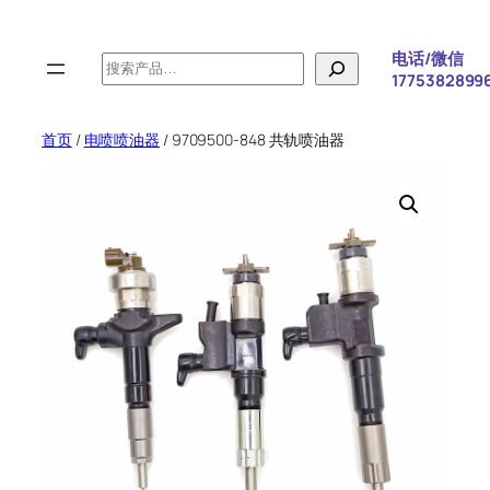
跳
至
电话/微信
搜
内
1775382899
索
容
首页
/
电喷喷油器
/ 9709500-848 共轨喷油器