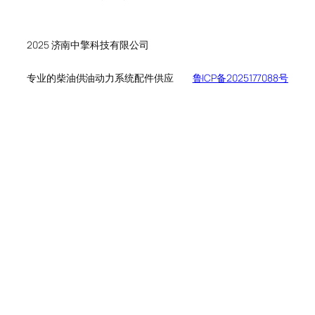
个
品
产
产
品
品
2025 济南中擎科技有限公司
专业的柴油供油动力系统配件供应
鲁ICP备2025177088号