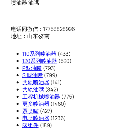
喷油器 油嘴
电话同微信：17753828996
地址：山东·济南
433
110系列喷油器
433
个
520
120系列喷油器
520
793
产
个
P型油嘴
793
个
799
品
产
S 型油嘴
799
产
个
141
品
共轨喷油器
141
品
产
842
个
共轨油嘴
842
品
个
产
775
工程机械喷油器
775
产
品
1460
个
更多喷油器
1460
427
品
个
产
泵喷嘴
427
个
1286
产
品
电喷喷油器
1286
189
产
个
品
阀组件
189