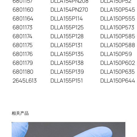
6801157
DLLA154PN208
DLLA150P52
6801160
DLLA154PN270
DLLA150P545
6801164
DLLA155P114
DLLA150P555
6801173
DLLA155P125
DLLA150P573
6801174
DLLA155P128
DLLA150P585
6801175
DLLA155P131
DLLA150P588
6801176
DLLA155P135
DLLA150P59
6801179
DLLA155P138
DLLA150P602
6801180
DLLA155P139
DLLA150P635
2645L613
DLLA155P151
DLLA150P644
相关产品