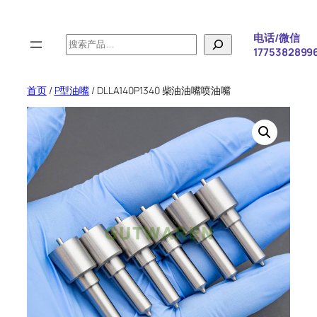
跳
至
电话/微信
搜
内
1775382899
索
容
首页
/
P型油嘴
/ DLLA140P1340 柴油油嘴喷油嘴