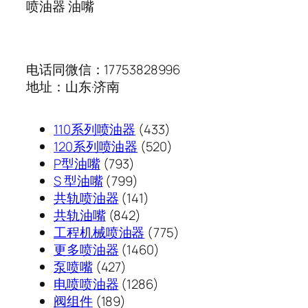
喷油器 油嘴
电话同微信：17753828996
地址：山东·济南
433
110系列喷油器
433
个
520
120系列喷油器
520
793
产
个
P型油嘴
793
个
799
品
产
S 型油嘴
799
产
个
141
品
共轨喷油器
141
品
产
842
个
共轨油嘴
842
品
个
产
775
工程机械喷油器
775
产
品
1460
个
更多喷油器
1460
427
品
个
产
泵喷嘴
427
个
1286
产
品
电喷喷油器
1286
189
产
个
品
阀组件
189