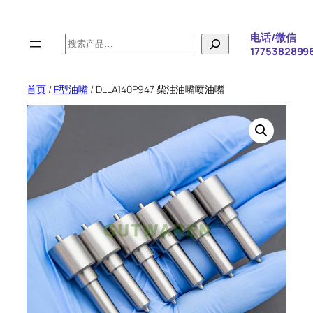
跳
至
电话/微信
搜
内
1775382899
索
容
首页
/
P型油嘴
/ DLLA140P947 柴油油嘴喷油嘴