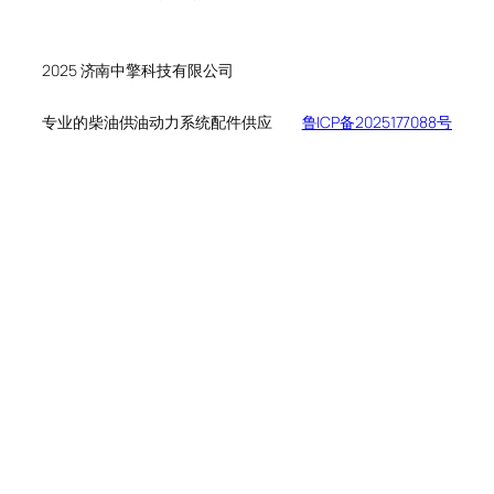
个
品
产
产
品
品
2025 济南中擎科技有限公司
专业的柴油供油动力系统配件供应
鲁ICP备2025177088号