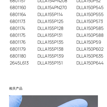
6801157
DLLA154PN208
DLLA150P52
6801160
DLLA154PN270
DLLA150P545
6801164
DLLA155P114
DLLA150P555
6801173
DLLA155P125
DLLA150P573
6801174
DLLA155P128
DLLA150P585
6801175
DLLA155P131
DLLA150P588
6801176
DLLA155P135
DLLA150P59
6801179
DLLA155P138
DLLA150P602
6801180
DLLA155P139
DLLA150P635
2645L613
DLLA155P151
DLLA150P644
相关产品