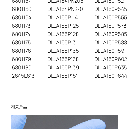
6801157
DLLA154PN208
DLLA150P52
6801160
DLLA154PN270
DLLA150P545
6801164
DLLA155P114
DLLA150P555
6801173
DLLA155P125
DLLA150P573
6801174
DLLA155P128
DLLA150P585
6801175
DLLA155P131
DLLA150P588
6801176
DLLA155P135
DLLA150P59
6801179
DLLA155P138
DLLA150P602
6801180
DLLA155P139
DLLA150P635
2645L613
DLLA155P151
DLLA150P644
相关产品