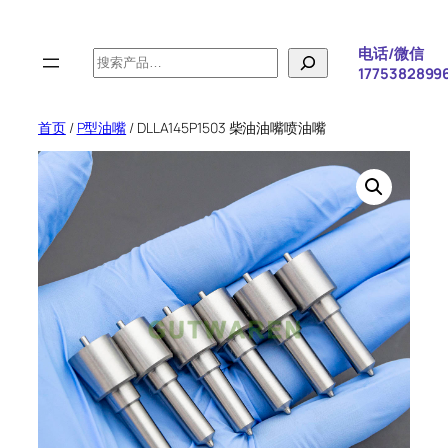
跳
至
电话/微信
搜
内
1775382899
索
容
首页
/
P型油嘴
/ DLLA145P1503 柴油油嘴喷油嘴