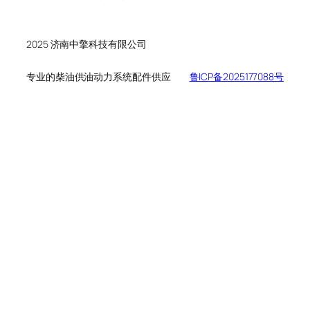
个
品
产
产
品
品
2025 济南中擎科技有限公司
专业的柴油供油动力系统配件供应
鲁ICP备2025177088号