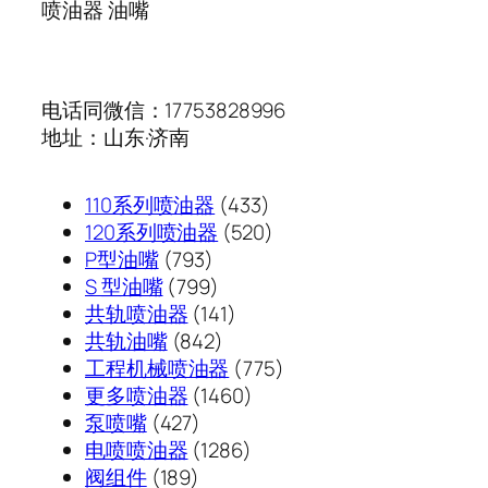
喷油器 油嘴
电话同微信：17753828996
地址：山东·济南
433
110系列喷油器
433
个
520
120系列喷油器
520
793
产
个
P型油嘴
793
个
799
品
产
S 型油嘴
799
产
个
141
品
共轨喷油器
141
品
产
842
个
共轨油嘴
842
品
个
产
775
工程机械喷油器
775
产
品
1460
个
更多喷油器
1460
427
品
个
产
泵喷嘴
427
个
1286
产
品
电喷喷油器
1286
189
产
个
品
阀组件
189