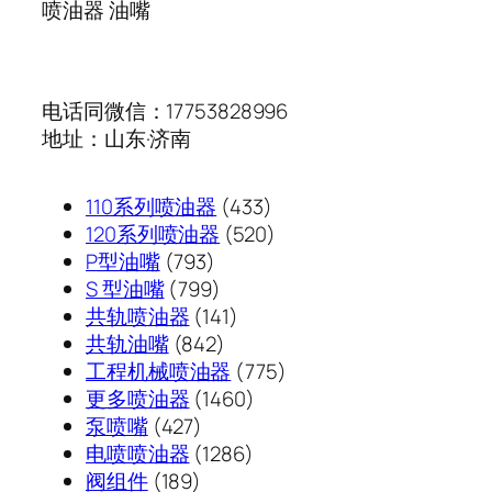
喷油器 油嘴
电话同微信：17753828996
地址：山东·济南
433
110系列喷油器
433
个
520
120系列喷油器
520
793
产
个
P型油嘴
793
个
799
品
产
S 型油嘴
799
产
个
141
品
共轨喷油器
141
品
产
842
个
共轨油嘴
842
品
个
产
775
工程机械喷油器
775
产
品
1460
个
更多喷油器
1460
427
品
个
产
泵喷嘴
427
个
1286
产
品
电喷喷油器
1286
189
产
个
品
阀组件
189