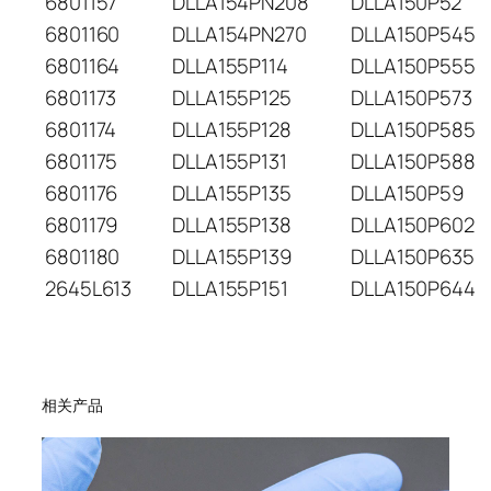
6801157
DLLA154PN208
DLLA150P52
6801160
DLLA154PN270
DLLA150P545
6801164
DLLA155P114
DLLA150P555
6801173
DLLA155P125
DLLA150P573
6801174
DLLA155P128
DLLA150P585
6801175
DLLA155P131
DLLA150P588
6801176
DLLA155P135
DLLA150P59
6801179
DLLA155P138
DLLA150P602
6801180
DLLA155P139
DLLA150P635
2645L613
DLLA155P151
DLLA150P644
相关产品