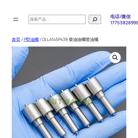
跳
至
电话/微信
搜
内
1775382899
索
容
首页
/
P型油嘴
/ DLLA145P438 柴油油嘴喷油嘴