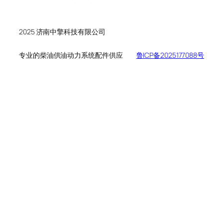
个
品
产
产
品
品
2025 济南中擎科技有限公司
专业的柴油供油动力系统配件供应
鲁ICP备2025177088号