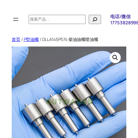
跳
至
电话/微信
搜
内
1775382899
索
容
首页
/
P型油嘴
/ DLLA145P574 柴油油嘴喷油嘴