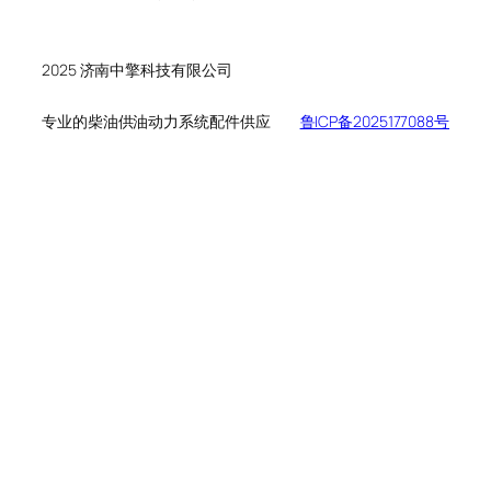
个
品
产
产
品
品
2025 济南中擎科技有限公司
专业的柴油供油动力系统配件供应
鲁ICP备2025177088号