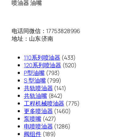
喷油器 油嘴
电话同微信：17753828996
地址：山东·济南
433
110系列喷油器
433
个
520
120系列喷油器
520
793
产
个
P型油嘴
793
个
799
品
产
S 型油嘴
799
产
个
141
品
共轨喷油器
141
品
产
842
个
共轨油嘴
842
品
个
产
775
工程机械喷油器
775
产
品
1460
个
更多喷油器
1460
427
品
个
产
泵喷嘴
427
个
1286
产
品
电喷喷油器
1286
189
产
个
品
阀组件
189