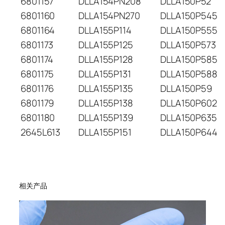
6801157
DLLA154PN208
DLLA150P52
6801160
DLLA154PN270
DLLA150P545
6801164
DLLA155P114
DLLA150P555
6801173
DLLA155P125
DLLA150P573
6801174
DLLA155P128
DLLA150P585
6801175
DLLA155P131
DLLA150P588
6801176
DLLA155P135
DLLA150P59
6801179
DLLA155P138
DLLA150P602
6801180
DLLA155P139
DLLA150P635
2645L613
DLLA155P151
DLLA150P644
相关产品