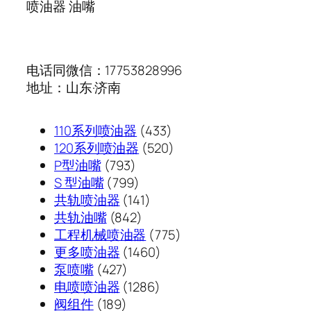
喷油器 油嘴
电话同微信：17753828996
地址：山东·济南
433
110系列喷油器
433
个
520
120系列喷油器
520
793
产
个
P型油嘴
793
个
799
品
产
S 型油嘴
799
产
个
141
品
共轨喷油器
141
品
产
842
个
共轨油嘴
842
品
个
产
775
工程机械喷油器
775
产
品
1460
个
更多喷油器
1460
427
品
个
产
泵喷嘴
427
个
1286
产
品
电喷喷油器
1286
189
产
个
品
阀组件
189