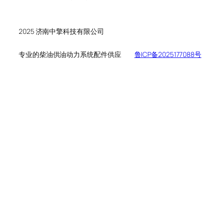
个
品
产
产
品
品
2025 济南中擎科技有限公司
专业的柴油供油动力系统配件供应
鲁ICP备2025177088号