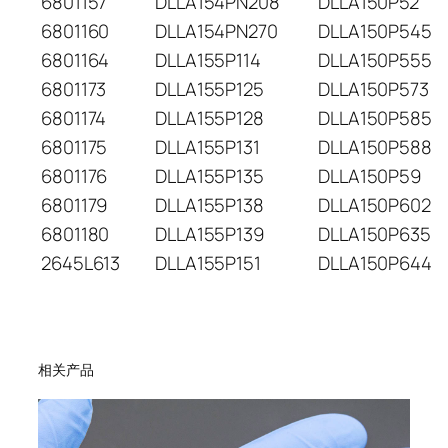
6801157
DLLA154PN208
DLLA150P52
6801160
DLLA154PN270
DLLA150P545
6801164
DLLA155P114
DLLA150P555
6801173
DLLA155P125
DLLA150P573
6801174
DLLA155P128
DLLA150P585
6801175
DLLA155P131
DLLA150P588
6801176
DLLA155P135
DLLA150P59
6801179
DLLA155P138
DLLA150P602
6801180
DLLA155P139
DLLA150P635
2645L613
DLLA155P151
DLLA150P644
相关产品