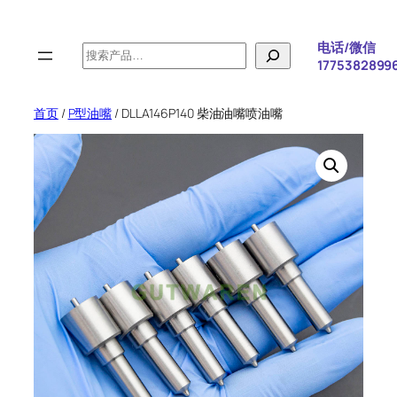
跳
至
电话/微信
搜
内
1775382899
索
容
首页
/
P型油嘴
/ DLLA146P140 柴油油嘴喷油嘴