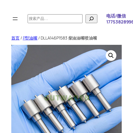
跳
至
电话/微信
搜
内
1775382899
索
容
首页
/
P型油嘴
/ DLLA146P1583 柴油油嘴喷油嘴