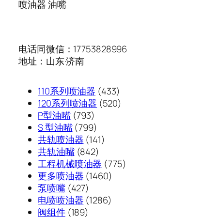
喷油器 油嘴
电话同微信：17753828996
地址：山东·济南
433
110系列喷油器
433
个
520
120系列喷油器
520
793
产
个
P型油嘴
793
个
799
品
产
S 型油嘴
799
产
个
141
品
共轨喷油器
141
品
产
842
个
共轨油嘴
842
品
个
产
775
工程机械喷油器
775
产
品
1460
个
更多喷油器
1460
427
品
个
产
泵喷嘴
427
个
1286
产
品
电喷喷油器
1286
189
产
个
品
阀组件
189