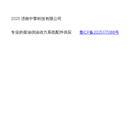
个
品
产
产
品
品
2025 济南中擎科技有限公司
专业的柴油供油动力系统配件供应
鲁ICP备2025177088号