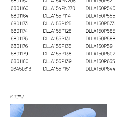
6801157
DLLA154PN208
DLLA150P52
6801160
DLLA154PN270
DLLA150P545
6801164
DLLA155P114
DLLA150P555
6801173
DLLA155P125
DLLA150P573
6801174
DLLA155P128
DLLA150P585
6801175
DLLA155P131
DLLA150P588
6801176
DLLA155P135
DLLA150P59
6801179
DLLA155P138
DLLA150P602
6801180
DLLA155P139
DLLA150P635
2645L613
DLLA155P151
DLLA150P644
相关产品