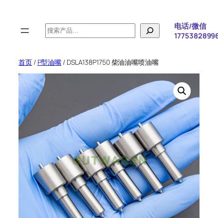
跳
至
电话/微信
搜
内
1775382899
索
容
首页
/
P型油嘴
/ DSLA138P1750 柴油油嘴喷油嘴