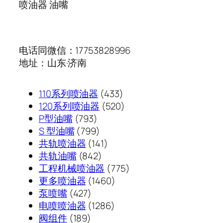
喷油器 油嘴
电话同微信：17753828996
地址：山东·济南
433
110系列喷油器
433
个
520
120系列喷油器
520
793
产
个
P型油嘴
793
个
799
品
产
S 型油嘴
799
产
个
141
品
共轨喷油器
141
品
产
842
个
共轨油嘴
842
品
个
产
775
工程机械喷油器
775
产
品
1460
个
更多喷油器
1460
427
品
个
产
泵喷嘴
427
个
1286
产
品
电喷喷油器
1286
189
产
个
品
阀组件
189