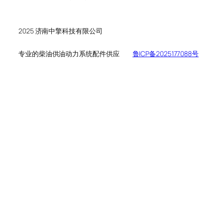
个
品
产
产
品
品
2025 济南中擎科技有限公司
专业的柴油供油动力系统配件供应
鲁ICP备2025177088号