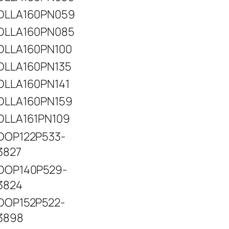
DLLA160PN059
DLLA160PN085
DLLA160PN100
DLLA160PN135
DLLA160PN141
DLLA160PN159
DLLA161PN109
DOP122P533-
3827
DOP140P529-
3824
DOP152P522-
3898