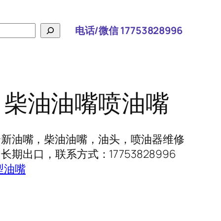
电话/微信 17753828996
236 柴油油嘴喷油嘴
36 全新油嘴，柴油油嘴，油头，喷油器维修
期出口，联系方式：17753828996
型油嘴