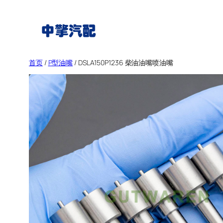
跳
至
内
容
首页
/
P型油嘴
/ DSLA150P1236 柴油油嘴喷油嘴