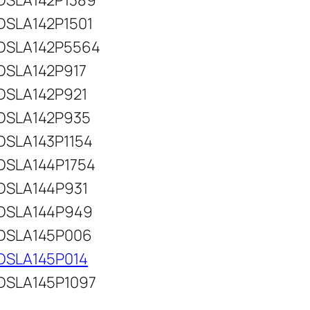
DSLA142P1389
DSLA142P1501
DSLA142P5564
DSLA142P917
DSLA142P921
DSLA142P935
DSLA143P1154
DSLA144P1754
DSLA144P931
DSLA144P949
DSLA145P006
DSLA145P014
DSLA145P1097