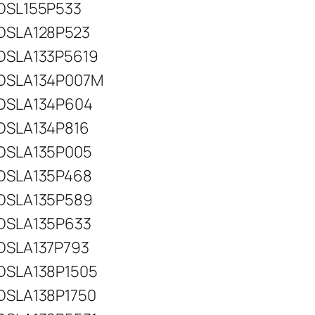
DSL155P533
DSLA128P523
DSLA133P5619
DSLA134P007M
DSLA134P604
DSLA134P816
DSLA135P005
DSLA135P468
DSLA135P589
DSLA135P633
DSLA137P793
DSLA138P1505
DSLA138P1750