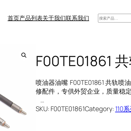
搜
首页
产品列表
关于我们
联系我们
索
F00TE01861
喷油器油嘴 F00TE01861 共
修配件，专供外贸企业，质量稳定，
…
SKU:
F00TE01861
Category:
110