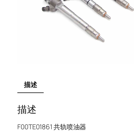
描述
描述
F00TE01861 共轨喷油器