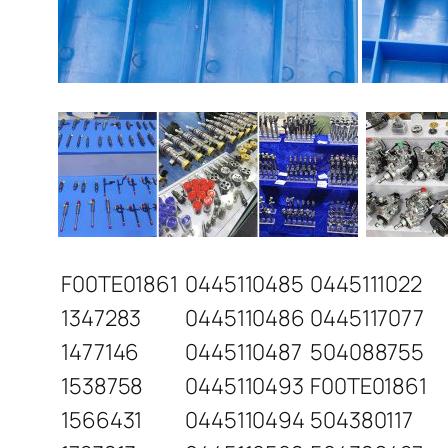
F00TE01861
0445110485
0445111022
1347283
0445110486
0445117077
1477146
0445110487
504088755
1538758
0445110493
F00TE01861
1566431
0445110494
504380117