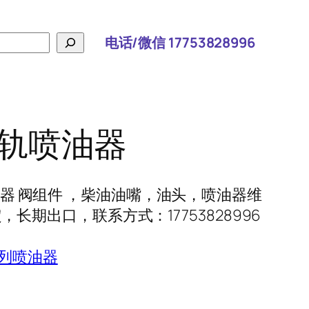
电话/微信 17753828996
 共轨喷油器
轨喷油器 阀组件 ，柴油油嘴，油头，喷油器维
长期出口，联系方式：17753828996
系列喷油器