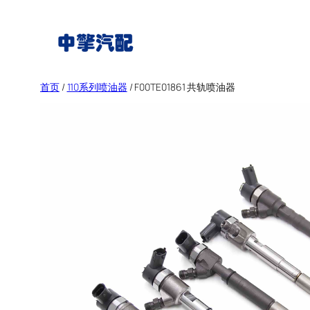
跳
至
内
容
首页
/
110系列喷油器
/ F00TE01861 共轨喷油器