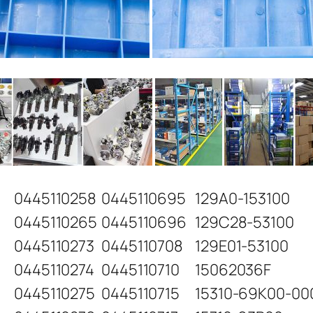
0445110258
0445110695
129A0-153100
0445110265
0445110696
129C28-53100
0445110273
0445110708
129E01-53100
0445110274
0445110710
15062036F
0445110275
0445110715
15310-69K00-00