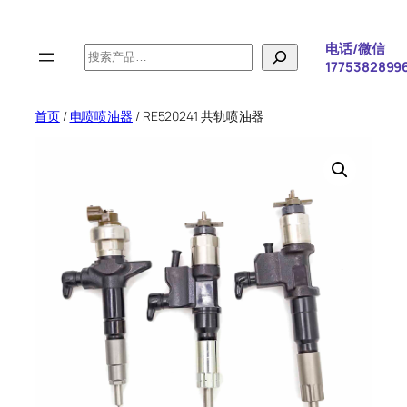
跳
至
电话/微信
搜
内
1775382899
索
容
首页
/
电喷喷油器
/ RE520241 共轨喷油器